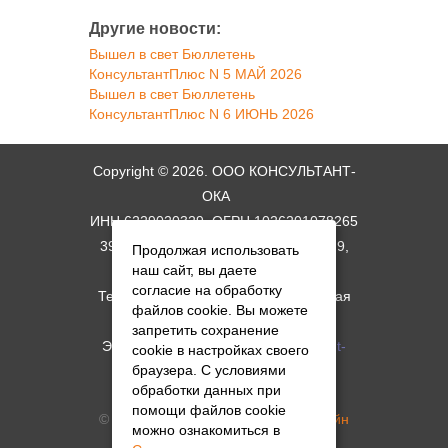
Другие новости:
Вышел в свет Бюллетень
КонсультантПлюс N 5 МАЙ 2026
Вышел в свет Бюллетень
КонсультантПлюс N 6 ИЮНЬ 2026
Copyright © 2026. ООО КОНСУЛЬТАНТ-
ОКА
ИНН 6229020329, ОГРН 1026201078265
390044, г. Рязань, ул. Костычева. д. 9,
Продолжая использовать
наш сайт, вы даете
схема проезда
согласие на обработку
Телефон: +7 (4912) 34-06-11; Горячая
файлов cookie. Вы можете
линия: +7 (4912) 34-17-09
запретить сохранение
Электронная почта:
root@consultant-
cookie в настройках своего
браузера. С условиями
oka.ru
обработки данных при
помощи файлов cookie
© Создание сайта -
Студия АМдизайн
можно ознакомиться в
Политика в отношении обработки