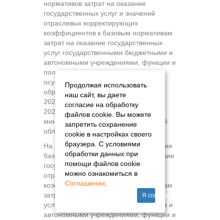
нормативов затрат на оказание
государственных услуг и значений
отраслевых корректирующих
коэффициентов к базовым нормативам
затрат на оказание государственных
услуг государственными бюджетными и
автономными учреждениями, функции и
полномочия учредителя которых
осуществляет министерство
Продолжая использовать
образования Рязанской области, на
наш сайт, вы даете
2026 год и плановый период 2027 и
согласие на обработку
2028 годов" (в ред. приказа
файлов cookie. Вы можете
министерства образования Рязанской
запретить сохранение
области от 30.12.2025 N 1670)"
cookie в настройках своего
браузера. С условиями
На 2026 год актуализированы значения
обработки данных при
базовых нормативов затрат на оказание
помощи файлов cookie
государственных услуг и значения
можно ознакомиться в
отраслевых корректирующих
Соглашении
.
коэффициентов к базовым нормативам
затрат на оказание государственных
Я согласен
услуг государственными бюджетными и
автономными учреждениями, функции и