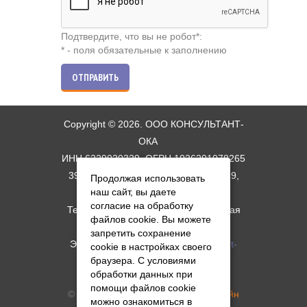
Подтвердите, что вы не робот
*
:
* - поля обязательные к заполнению
ОТПРАВИТЬ
Copyright © 2026. ООО КОНСУЛЬТАНТ-
ОКА
ИНН 6229020329, ОГРН 1026201078265
390044, г. Рязань, ул. Костычева. д. 9,
Продолжая использовать
наш сайт, вы даете
схема проезда
согласие на обработку
Телефон: +7 (4912) 34-06-11; Горячая
файлов cookie. Вы можете
линия: +7 (4912) 34-17-09
запретить сохранение
Электронная почта:
root@consultant-
cookie в настройках своего
браузера. С условиями
oka.ru
обработки данных при
помощи файлов cookie
© Создание сайта -
Студия АМдизайн
можно ознакомиться в