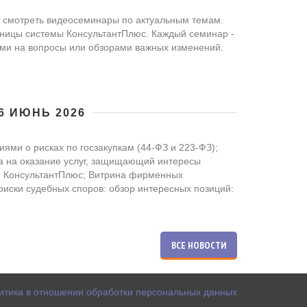
 смотреть видеосеминары по актуальным темам.
аницы системы КонсультантПлюс. Каждый семинар -
тами на вопросы или обзорами важных изменений.
6 ИЮНЬ 2026
ями о рисках по госзакупкам (44-ФЗ и 223-ФЗ);
та на оказание услуг, защищающий интересы
е КонсультантПлюс; Витрина фирменных
иски судебных споров: обзор интересных позиций:
ВСЕ НОВОСТИ
итика в отношении обработки персональных данных