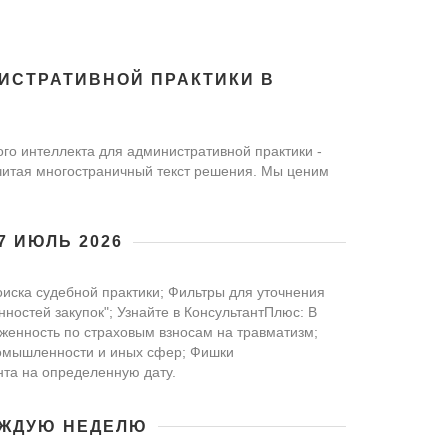
НИСТРАТИВНОЙ ПРАКТИКИ В
го интеллекта для административной практики -
 читая многостраничный текст решения. Мы ценим
 ИЮЛЬ 2026
иска судебной практики; Фильтры для уточнения
нностей закупок"; Узнайте в КонсультантПлюс: В
женность по страховым взносам на травматизм;
омышленности и иных сфер; Фишки
нта на определенную дату.
АЖДУЮ НЕДЕЛЮ