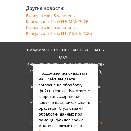
Другие новости:
Вышел в свет Бюллетень
КонсультантПлюс N 5 МАЙ 2026
Вышел в свет Бюллетень
КонсультантПлюс N 6 ИЮНЬ 2026
Copyright © 2026. ООО КОНСУЛЬТАНТ-
ОКА
ИНН 6229020329, ОГРН 1026201078265
390044, г. Рязань, ул. Костычева. д. 9,
Продолжая использовать
наш сайт, вы даете
схема проезда
согласие на обработку
Телефон: +7 (4912) 34-06-11; Горячая
файлов cookie. Вы можете
линия: +7 (4912) 34-17-09
запретить сохранение
Электронная почта:
root@consultant-
cookie в настройках своего
браузера. С условиями
oka.ru
обработки данных при
помощи файлов cookie
© Создание сайта -
Студия АМдизайн
можно ознакомиться в
Политика в отношении обработки