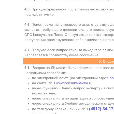
4.5.
При одновременном поступлении нескольких воп
последовательно.
4.6.
Поиск нормативно-правового акта, отсутствующег
эксперта, требующего дополнительного поиска, осу
СПС КонсультантПлюс. О результатах поиска экспер
поступления промежуточного либо окончательного о
4.7.
В случае если вопрос клиента выходит за рамки 
направляется соответствующее сообщение.
5. Спос
5.1.
Вопрос на ЛК может быть оформлен пользовате
несколькими способами:
по электронной почте (на электронный адрес
ho
на сайте РИЦ
www.consultant-oka.ru
;
через функцию «Задать вопрос эксперту» в сис
пользователя;
через специалиста по адаптации и сопровожде
через специалиста Учебно-методического отдел
(4912) 34-17
по телефону Горячей линии РИЦ