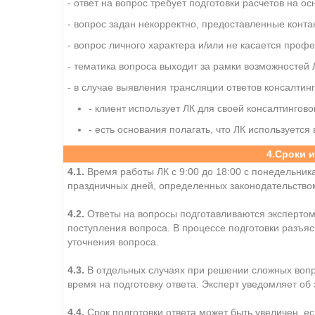
- ответ на вопрос требует подготовки расчетов на о
- вопрос задан некорректно, предоставленные конт
- вопрос личного характера и/или не касается проф
- тематика вопроса выходит за рамки возможностей 
- в случае выявления трансляции ответов консалти
- клиент использует ЛК для своей консалтингово
- есть основания полагать, что ЛК используется 
4.Сроки и
4.1.
Время работы ЛК с 9:00 до 18:00 с понедельника 
праздничных дней, определенных законодательство
4.2.
Ответы на вопросы подготавливаются экспертом 
поступления вопроса. В процессе подготовки разъяс
уточнения вопроса.
4.3.
В отдельных случаях при решении сложных вопро
время на подготовку ответа. Эксперт уведомляет об
4.4.
Срок подготовки ответа может быть увеличен, есл