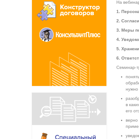
На вебина
1. Персон
2. Соглас
3. Меры п
4. Уведом
5. Хранен
6. Ответс
Семинар-т
понят
обраб
нужно
разобр
в каки
его от
верно
приме
уведо