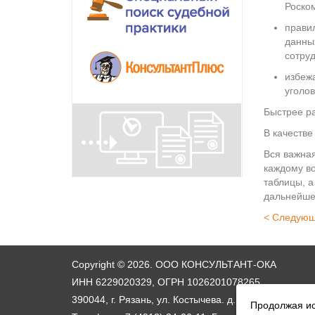
Роском
прави
данных
сотруд
избеж
уголо
Быстрее ра
В качестве
Вся важна
каждому в
таблицы, а
дальнейше
< Следующ
Copyright © 2026. ООО КОНСУЛЬТАНТ-ОКА
ИНН 6229020329, ОГРН 1026201078265
390044, г. Рязань, ул. Костычева. д. 9,
схема проезд
Продолжая ис