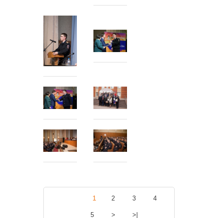
1
2
3
4
5
>
>|